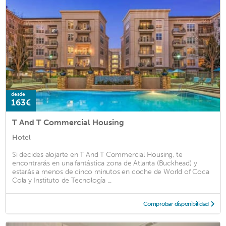
desde
163€
T And T Commercial Housing
Hotel
Si decides alojarte en T And T Commercial Housing, te
encontrarás en una fantástica zona de Atlanta (Buckhead) y
estarás a menos de cinco minutos en coche de World of Coca
Cola y Instituto de Tecnología ...
Comprobar disponibilidad