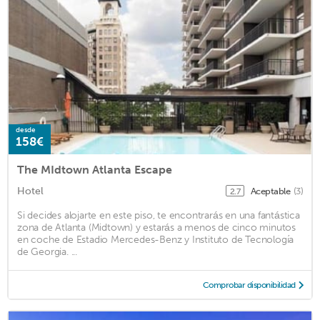
desde
158€
The MIdtown Atlanta Escape
Hotel
Aceptable
(3)
2.7
Si decides alojarte en este piso, te encontrarás en una fantástica
zona de Atlanta (Midtown) y estarás a menos de cinco minutos
en coche de Estadio Mercedes-Benz y Instituto de Tecnología
de Georgia. ...
Comprobar disponibilidad