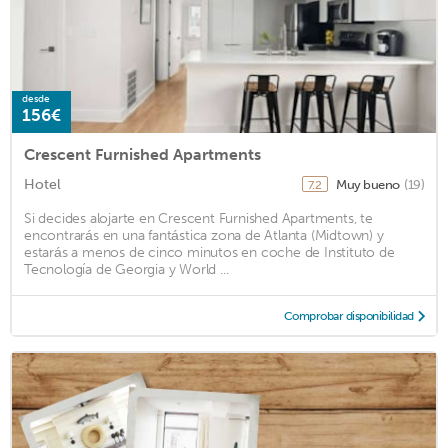
desde
156€
Crescent Furnished Apartments
Hotel
Muy bueno
(19)
7.2
Si decides alojarte en Crescent Furnished Apartments, te
encontrarás en una fantástica zona de Atlanta (Midtown) y
estarás a menos de cinco minutos en coche de Instituto de
Tecnología de Georgia y World ...
Comprobar disponibilidad