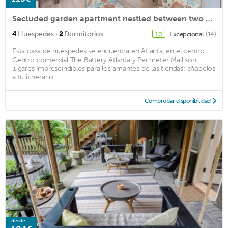
Secluded garden apartment nestled between two Victorians
·
4
Huéspedes
2
Dormitorios
Excepcional
(14)
10
Esta casa de huéspedes se encuentra en Atlanta, en el centro.
Centro comercial The Battery Atlanta y Perimeter Mall son
lugares imprescindibles para los amantes de las tiendas; añádelos
a tu itinerario ...
Comprobar disponibilidad
desde