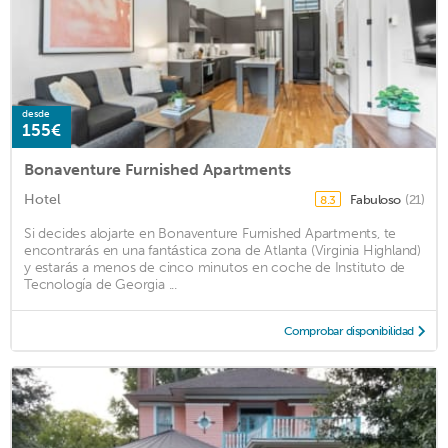
desde
155€
Bonaventure Furnished Apartments
Hotel
Fabuloso
(21)
8.3
Si decides alojarte en Bonaventure Furnished Apartments, te
encontrarás en una fantástica zona de Atlanta (Virginia Highland)
y estarás a menos de cinco minutos en coche de Instituto de
Tecnología de Georgia ...
Comprobar disponibilidad