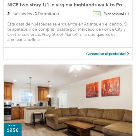
NICE two story 1/1 in virginia highlands walk to Ponce City Market and beltline
·
2
Huéspedes
1
Dormitorio
Excepcional
(1)
10
Esta casa de huéspedes se encuentra en Atlanta, en el centro. Si
te apetece ir de compras, pásate por Mercado de Ponce City y
Centro comercial Krog Street Market; si lo que quieres es
apreciar la belleza ...
Comprobar disponibilidad
desde
125€