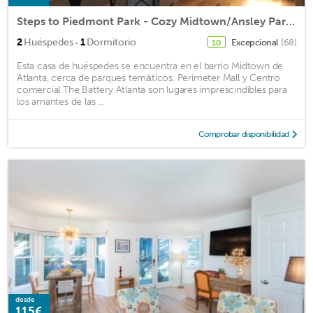
Steps to Piedmont Park - Cozy Midtown/Ansley Park Cottage
·
2
Huéspedes
1
Dormitorio
Excepcional
(68)
10
Esta casa de huéspedes se encuentra en el barrio Midtown de
Atlanta, cerca de parques temáticos. Perimeter Mall y Centro
comercial The Battery Atlanta son lugares imprescindibles para
los amantes de las ...
Comprobar disponibilidad
desde
115€