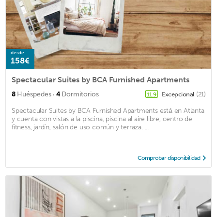
desde
158€
Spectacular Suites by BCA Furnished Apartments
·
8
Huéspedes
4
Dormitorios
Excepcional
(21)
11.9
Spectacular Suites by BCA Furnished Apartments está en Atlanta
y cuenta con vistas a la piscina, piscina al aire libre, centro de
fitness, jardín, salón de uso común y terraza. ...
Comprobar disponibilidad