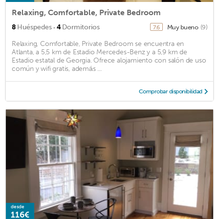
Relaxing, Comfortable, Private Bedroom
·
8
Huéspedes
4
Dormitorios
Muy bueno
(9)
7.6
Relaxing, Comfortable, Private Bedroom se encuentra en
Atlanta, a 5,5 km de Estadio Mercedes-Benz y a 5,9 km de
Estadio estatal de Georgia. Ofrece alojamiento con salón de uso
común y wifi gratis, además ...
Comprobar disponibilidad
desde
116€