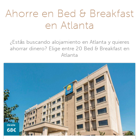
Ahorre en Bed & Breakfast
en Atlanta
¿Estás buscando alojamiento en Atlanta y quieres
ahorrar dinero? Elige entre 20 Bed & Breakfast en
Atlanta
desde
68€