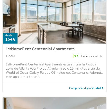
desde
164€
1stHomeRent Centennial Apartments
Hotel
Excepcional
(12)
9.3
1stHomeRent Centennial Apartments está en una fantástica
zona de Atlanta (Centro de Atlanta), a solo 15 minutos a pie de
World of Coca-Cola y Parque Olímpico del Centenario. Además,
este apartamento se ...
Comprobar disponibilidad