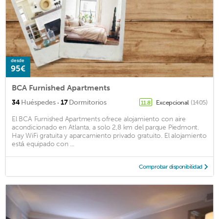
desde
95€
BCA Furnished Apartments
·
34
Huéspedes
17
Dormitorios
Excepcional
(1405)
11.8
El BCA Furnished Apartments ofrece alojamiento con aire
acondicionado en Atlanta, a solo 2,8 km del parque Piedmont.
Hay WiFi gratuita y aparcamiento privado gratuito. El alojamiento
está equipado con ...
Comprobar disponibilidad