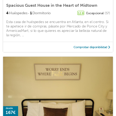
Spacious Guest House in the Heart of Midtown
·
4
Huéspedes
1
Dormitorio
Excepcional
(57)
12.8
Esta casa de huéspedes se encuentra en Atlanta, en el centro. Si
te apetece ir de compras, pásate por Mercado de Ponce City y
AmericasMart; si lo que quieres es apreciar la belleza natural de
la región, ...
Comprobar disponibilidad
desde
167€