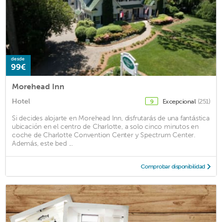
desde
99€
Morehead Inn
Hotel
Excepcional
(251)
9
Si decides alojarte en Morehead Inn, disfrutarás de una fantástica
ubicación en el centro de Charlotte, a solo cinco minutos en
coche de Charlotte Convention Center y Spectrum Center.
Además, este bed ...
Comprobar disponibilidad