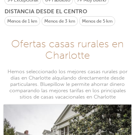
9+
Excepcional
8+
Fabuloso
7+
Muy bueno
DISTANCIA DESDE EL CENTRO
Menos de 1 km
Menos de 3 km
Menos de 5 km
Ofertas casas rurales en
Charlotte
Hemos seleccionado los mejores casas rurales por
días en Charlotte alquilando directamente desde
particulares. Bluepillow le permite ahorrar dinero
comparando las mejores tarifas en los principales
sitios de casas vacacionales en Charlotte