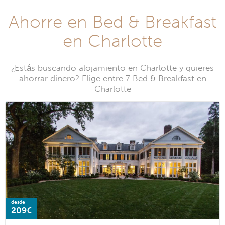
Ahorre en Bed & Breakfast
en Charlotte
¿Estás buscando alojamiento en Charlotte y quieres
ahorrar dinero? Elige entre 7 Bed & Breakfast en
Charlotte
desde
209€