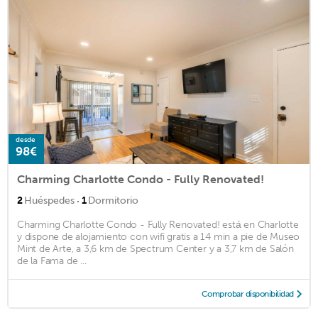
desde
98€
Charming Charlotte Condo - Fully Renovated!
·
2
Huéspedes
1
Dormitorio
Charming Charlotte Condo - Fully Renovated! está en Charlotte
y dispone de alojamiento con wifi gratis a 14 min a pie de Museo
Mint de Arte, a 3,6 km de Spectrum Center y a 3,7 km de Salón
de la Fama de ...
Comprobar disponibilidad