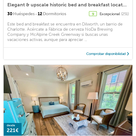
Elegant & upscale historic bed and breakfast located outside of uptown Charlotte
·
30
Huéspedes
12
Dormitorios
Excepcional
(251)
9
Este bed and breakfast se encuentra en Dilworth, un barrio de
Charlotte. Acércate a Fábrica de cerveza NoDa Brewing
Company y McAlpine Creek Greenway si buscas unas
vacaciones activas, aunque para apreciar ...
Comprobar disponibilidad
desde
221€