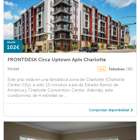
desde
102€
FRONTDESK Circa Uptown Apts Charlotte
Hotel
Fabuloso
(38)
8.6
Este piso está en una fantástica zona de Charlotte (Charlotte
Center City), a solo 15 minutos a pie de Estadio Banco de
América y Charlotte Convention Center. Además, este
condominio de 4 estrellas se ...
Comprobar disponibilidad