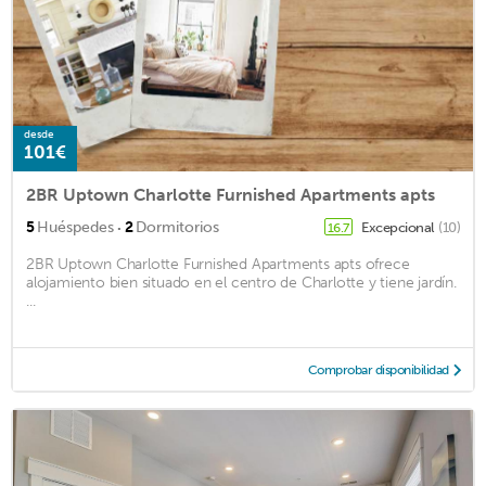
desde
101€
2BR Uptown Charlotte Furnished Apartments apts
·
5
Huéspedes
2
Dormitorios
Excepcional
(10)
16.7
2BR Uptown Charlotte Furnished Apartments apts ofrece
alojamiento bien situado en el centro de Charlotte y tiene jardín.
...
Comprobar disponibilidad