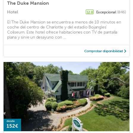
The Duke Mansion
Hotel
Excepcional
(846)
12.8
El The Duke Mansion se encuentra a menos de 10 minutos en
coche del centro de Charlotte y del estadio Bojangles'
Coliseum. Este hotel ofrece habitaciones con TV de pantalla
plana y sirve un desayuno con ...
Comprobar disponibilidad
desde
152€