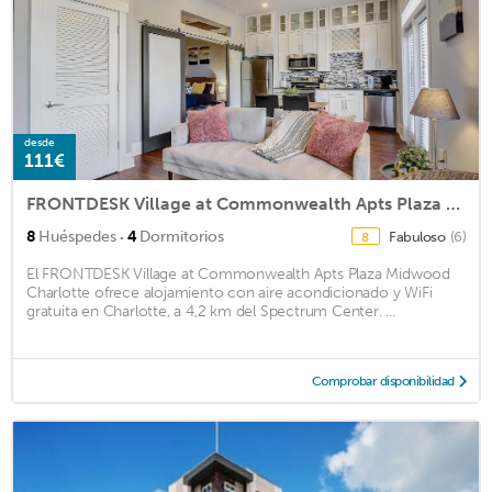
desde
111€
FRONTDESK Village at Commonwealth Apts Plaza Midwood Charlotte
·
8
Huéspedes
4
Dormitorios
Fabuloso
(6)
8
El FRONTDESK Village at Commonwealth Apts Plaza Midwood
Charlotte ofrece alojamiento con aire acondicionado y WiFi
gratuita en Charlotte, a 4,2 km del Spectrum Center. ...
Comprobar disponibilidad