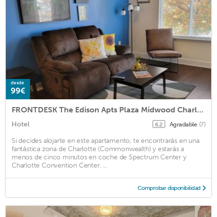
desde
99€
FRONTDESK The Edison Apts Plaza Midwood Charlotte
Hotel
Agradable
(7)
6.2
Si decides alojarte en este apartamento, te encontrarás en una
fantástica zona de Charlotte (Commonwealth) y estarás a
menos de cinco minutos en coche de Spectrum Center y
Charlotte Convention Center. ...
Comprobar disponibilidad