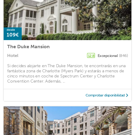
desde
109€
The Duke Mansion
Hotel
Excepcional
(846)
12.8
Si decides alojarte en The Duke Mansion, te encontrarás en una
fantástica zona de Charlotte (Myers Park) y estarás a menos de
cinco minutos en coche de Spectrum Center y Charlotte
Convention Center. Además, ...
Comprobar disponibilidad