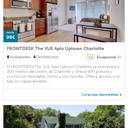
desde
98€
FRONTDESK The VUE Apts Uptown Charlotte
·
8
Huéspedes
4
Dormitorios
Excepcional
(6)
9.6
El FRONTDESK The VUE Apts Uptown Charlotte se encuentra a
300 metros del centro de Charlotte y ofrece WiFi gratuita y
cocina con lavavajillas, horno y microondas. Ofrece acceso a un
balcón y aparcamiento ...
Comprobar disponibilidad