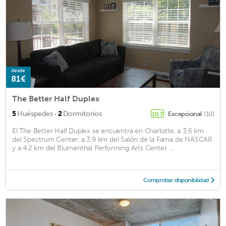
desde
81€
The Better Half Duplex
·
5
Huéspedes
2
Dormitorios
Excepcional
(10)
10.7
El The Better Half Duplex se encuentra en Charlotte, a 3,6 km
del Spectrum Center, a 3,9 km del Salón de la Fama de NASCAR
y a 4,2 km del Blumenthal Performing Arts Center. ...
Comprobar disponibilidad