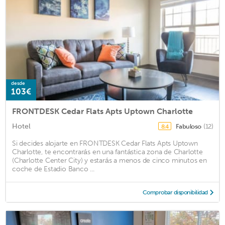
desde
103€
FRONTDESK Cedar Flats Apts Uptown Charlotte
Hotel
Fabuloso
(12)
8.4
Si decides alojarte en FRONTDESK Cedar Flats Apts Uptown
Charlotte, te encontrarás en una fantástica zona de Charlotte
(Charlotte Center City) y estarás a menos de cinco minutos en
coche de Estadio Banco ...
Comprobar disponibilidad