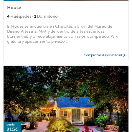
House
·
4
Huéspedes
1
Dormitorio
El House se encuentra en Charlotte, a 5 km del Museo de
Diseño Artesanal Mint y del centro de artes escénicas
Blumenthal, y ofrece alojamiento con salón compartido, WiFi
gratuita y aparcamiento privado ...
Comprobar disponibilidad
desde
215€