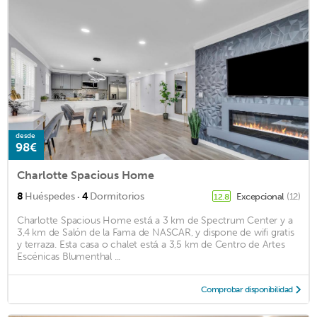
desde
98€
Charlotte Spacious Home
·
8
Huéspedes
4
Dormitorios
Excepcional
(12)
12.8
Charlotte Spacious Home está a 3 km de Spectrum Center y a
3,4 km de Salón de la Fama de NASCAR, y dispone de wifi gratis
y terraza. Esta casa o chalet está a 3,5 km de Centro de Artes
Escénicas Blumenthal ...
Comprobar disponibilidad