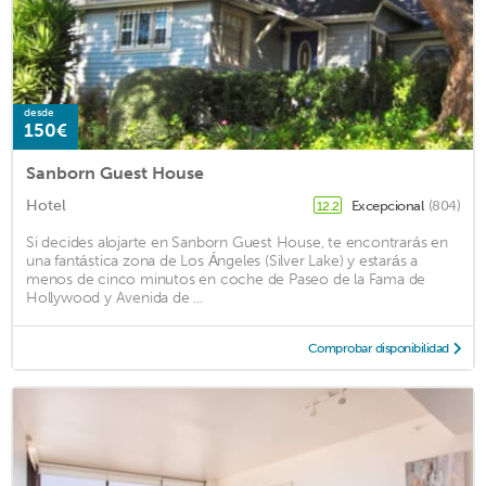
desde
150€
Sanborn Guest House
Hotel
Excepcional
(804)
12.2
Si decides alojarte en Sanborn Guest House, te encontrarás en
una fantástica zona de Los Ángeles (Silver Lake) y estarás a
menos de cinco minutos en coche de Paseo de la Fama de
Hollywood y Avenida de ...
Comprobar disponibilidad