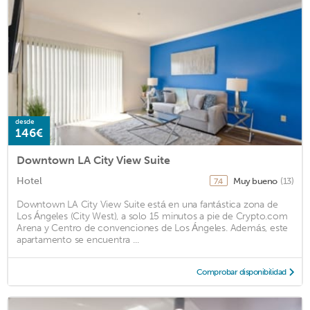
desde
146€
Downtown LA City View Suite
Hotel
Muy bueno
(13)
7.4
Downtown LA City View Suite está en una fantástica zona de
Los Ángeles (City West), a solo 15 minutos a pie de Crypto.com
Arena y Centro de convenciones de Los Ángeles. Además, este
apartamento se encuentra ...
Comprobar disponibilidad