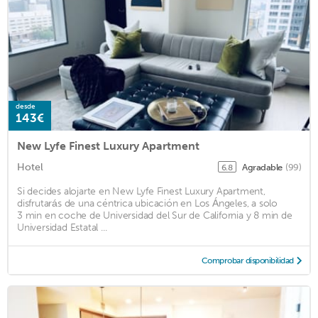
desde
143€
New Lyfe Finest Luxury Apartment
Hotel
Agradable
(99)
6.8
Si decides alojarte en New Lyfe Finest Luxury Apartment,
disfrutarás de una céntrica ubicación en Los Ángeles, a solo
3 min en coche de Universidad del Sur de California y 8 min de
Universidad Estatal ...
Comprobar disponibilidad