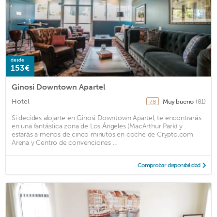
desde
153€
Ginosi Downtown Apartel
Hotel
Muy bueno
(81)
7.8
Si decides alojarte en Ginosi Downtown Apartel, te encontrarás
en una fantástica zona de Los Ángeles (MacArthur Park) y
estarás a menos de cinco minutos en coche de Crypto.com
Arena y Centro de convenciones ...
Comprobar disponibilidad