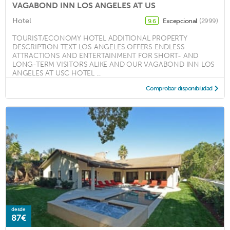
VAGABOND INN LOS ANGELES AT US
Hotel
Excepcional
(2999)
9.6
TOURIST/ECONOMY HOTEL ADDITIONAL PROPERTY
DESCRIPTION TEXT LOS ANGELES OFFERS ENDLESS
ATTRACTIONS AND ENTERTAINMENT FOR SHORT- AND
LONG-TERM VISITORS ALIKE AND OUR VAGABOND INN LOS
ANGELES AT USC HOTEL ...
Comprobar disponibilidad
desde
87€