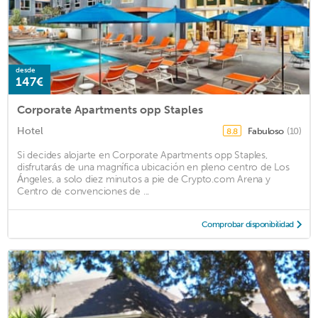
desde
147€
Corporate Apartments opp Staples
Hotel
Fabuloso
(10)
8.8
Si decides alojarte en Corporate Apartments opp Staples,
disfrutarás de una magnífica ubicación en pleno centro de Los
Ángeles, a solo diez minutos a pie de Crypto.com Arena y
Centro de convenciones de ...
Comprobar disponibilidad