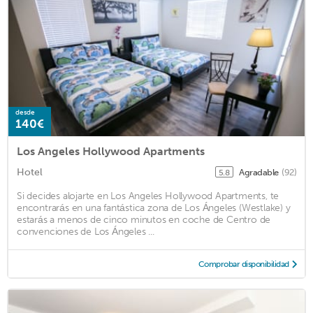
desde
140€
Los Angeles Hollywood Apartments
Hotel
Agradable
(92)
5.8
Si decides alojarte en Los Angeles Hollywood Apartments, te
encontrarás en una fantástica zona de Los Ángeles (Westlake) y
estarás a menos de cinco minutos en coche de Centro de
convenciones de Los Ángeles ...
Comprobar disponibilidad