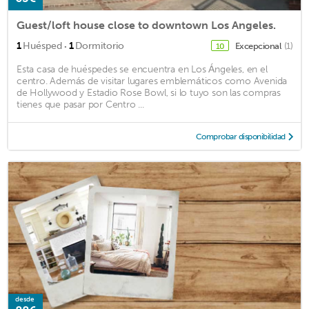
Guest/loft house close to downtown Los Angeles.
·
1
Huésped
1
Dormitorio
Excepcional
(1)
10
Esta casa de huéspedes se encuentra en Los Ángeles, en el
centro. Además de visitar lugares emblemáticos como Avenida
de Hollywood y Estadio Rose Bowl, si lo tuyo son las compras
tienes que pasar por Centro ...
Comprobar disponibilidad
desde