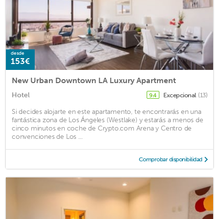
desde
153€
New Urban Downtown LA Luxury Apartment
Hotel
Excepcional
(13)
9.4
Si decides alojarte en este apartamento, te encontrarás en una
fantástica zona de Los Ángeles (Westlake) y estarás a menos de
cinco minutos en coche de Crypto.com Arena y Centro de
convenciones de Los ...
Comprobar disponibilidad