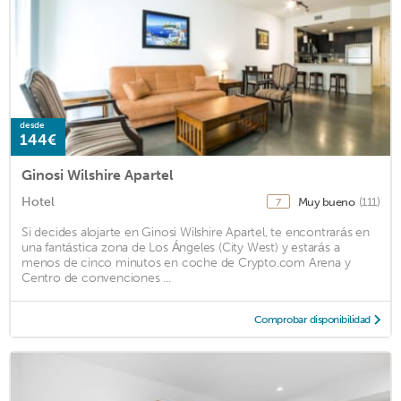
desde
144€
Ginosi Wilshire Apartel
Hotel
Muy bueno
(111)
7
Si decides alojarte en Ginosi Wilshire Apartel, te encontrarás en
una fantástica zona de Los Ángeles (City West) y estarás a
menos de cinco minutos en coche de Crypto.com Arena y
Centro de convenciones ...
Comprobar disponibilidad