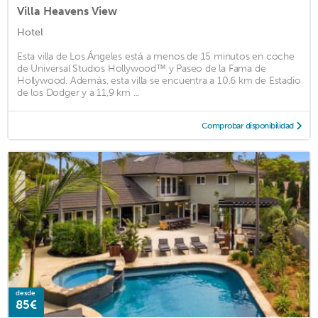
Villa Heavens View
Hotel
Esta villa de Los Ángeles está a menos de 15 minutos en coche
de Universal Studios Hollywood™ y Paseo de la Fama de
Hollywood. Además, esta villa se encuentra a 10,6 km de Estadio
de los Dodger y a 11,9 km ...
Comprobar disponibilidad
desde
85€