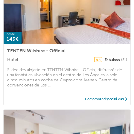
desde
149€
TENTEN Wilshire - Official
Hotel
Fabuloso
(51)
8.8
Si decides alojarte en TENTEN Wilshire - Official, disfrutarás de
una fantástica ubicación en el centro de Los Ángeles, a solo
cinco minutos en coche de Crypto.com Arena y Centro de
convenciones de Los ...
Comprobar disponibilidad