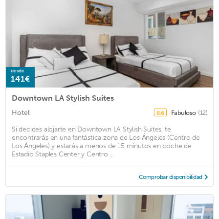
desde
141€
Downtown LA Stylish Suites
Hotel
Fabuloso
(12)
8.6
Si decides alojarte en Downtown LA Stylish Suites, te
encontrarás en una fantástica zona de Los Ángeles (Centro de
Los Ángeles) y estarás a menos de 15 minutos en coche de
Estadio Staples Center y Centro ...
Comprobar disponibilidad