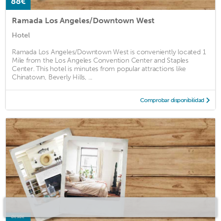
88€
Ramada Los Angeles/Downtown West
Hotel
Ramada Los Angeles/Downtown West is conveniently located 1
Mile from the Los Angeles Convention Center and Staples
Center. This hotel is minutes from popular attractions like
Chinatown, Beverly Hills, ...
Comprobar disponibilidad
desde