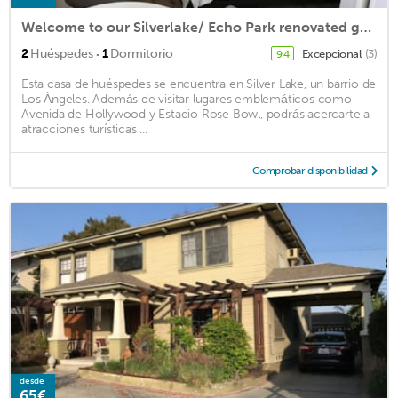
Welcome to our Silverlake/ Echo Park renovated guest studio
·
2
Huéspedes
1
Dormitorio
Excepcional
(3)
9.4
Esta casa de huéspedes se encuentra en Silver Lake, un barrio de
Los Ángeles. Además de visitar lugares emblemáticos como
Avenida de Hollywood y Estadio Rose Bowl, podrás acercarte a
atracciones turísticas ...
Comprobar disponibilidad
desde
65€