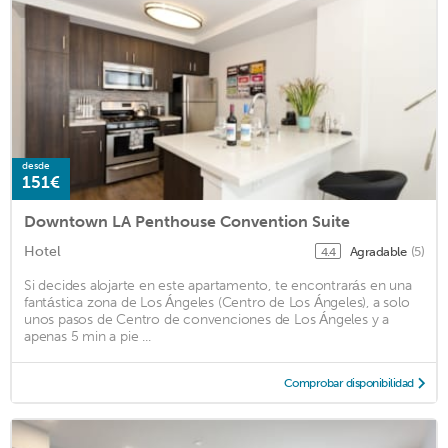
desde
151€
Downtown LA Penthouse Convention Suite
Hotel
Agradable
(5)
4.4
Si decides alojarte en este apartamento, te encontrarás en una
fantástica zona de Los Ángeles (Centro de Los Ángeles), a solo
unos pasos de Centro de convenciones de Los Ángeles y a
apenas 5 min a pie ...
Comprobar disponibilidad