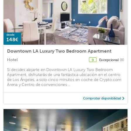
desde
148€
Downtown LA Luxury Two Bedroom Apartment
Hotel
Excepcional
(8)
9
Si decides alojarte en Downtown LA Luxury Two Bedroom
Apartment, disfrutarás de una fantástica ubicación en el centro
de Los Ángeles, a solo cinco minutos en coche de Crypto.com
Arena y Centro de convenciones ...
Comprobar disponibilidad