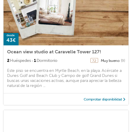
desde
43€
Ocean view studio at Caravelle Tower 127!
·
2
Huéspedes
1
Dormitorio
Muy bueno
(9)
7.2
Este piso se encuentra en Myrtle Beach, en la playa. Acércate a
Dunes Golf and Beach Club y Campo de golf Grand Dunes si
buscas unas vacaciones activas, aunque para apreciar la belleza
natural de la región ...
Comprobar disponibilidad