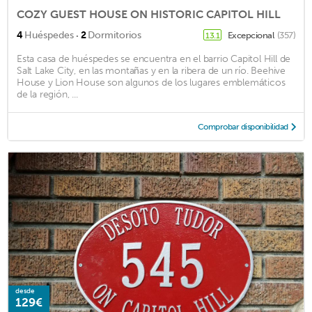
COZY GUEST HOUSE ON HISTORIC CAPITOL HILL
·
4
Huéspedes
2
Dormitorios
Excepcional
(357)
13.1
Esta casa de huéspedes se encuentra en el barrio Capitol Hill de
Salt Lake City, en las montañas y en la ribera de un río. Beehive
House y Lion House son algunos de los lugares emblemáticos
de la región, ...
Comprobar disponibilidad
desde
129€