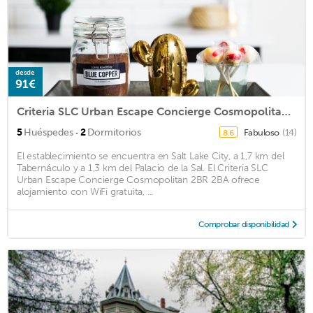
desde
91€
Criteria SLC Urban Escape Concierge Cosmopolitan 2BR 2BA
·
5
Huéspedes
2
Dormitorios
Fabuloso
(14)
8.6
El establecimiento se encuentra en Salt Lake City, a 1,7 km del
Tabernáculo y a 1,3 km del Palacio de la Sal. El Criteria SLC
Urban Escape Concierge Cosmopolitan 2BR 2BA ofrece
alojamiento con WiFi gratuita, ...
Comprobar disponibilidad