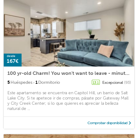
desde
167€
100 yr-old Charm! You won't want to leave - minutes to Downtown.
·
5
Huéspedes
1
Dormitorio
Excepcional
(93)
13.1
Este apartamento se encuentra en Capitol Hill, un barrio de Salt
Lake City. Si te apetece ir de compras, pásate por Gateway Mall
y City Creek Center; si lo que quieres es apreciar la belleza
natural de ...
Comprobar disponibilidad