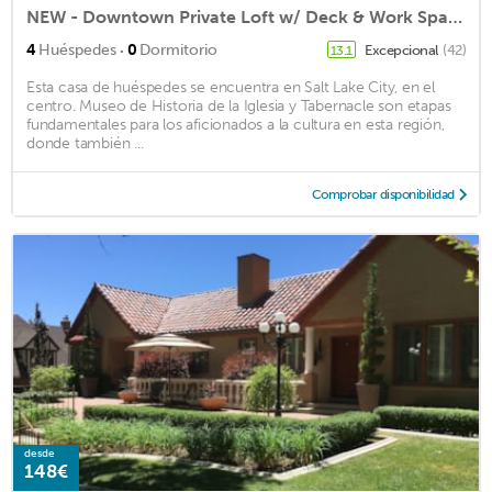
NEW - Downtown Private Loft w/ Deck & Work Space
·
4
Huéspedes
0
Dormitorio
Excepcional
(42)
13.1
Esta casa de huéspedes se encuentra en Salt Lake City, en el
centro. Museo de Historia de la Iglesia y Tabernacle son etapas
fundamentales para los aficionados a la cultura en esta región,
donde también ...
Comprobar disponibilidad
desde
148€