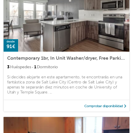
desde
91€
Contemporary 1br, In Unit Washer/dryer, Free Parking With All Amenities! 1 Bedroom Apts
·
3
Huéspedes
1
Dormitorio
Si decides alojarte en este apartamento, te encontrarás en una
fantástica zona de Salt Lake City (Centro de Salt Lake City) y
apenas te separarán diez minutos en coche de University of
Utah y Temple Square. ...
Comprobar disponibilidad