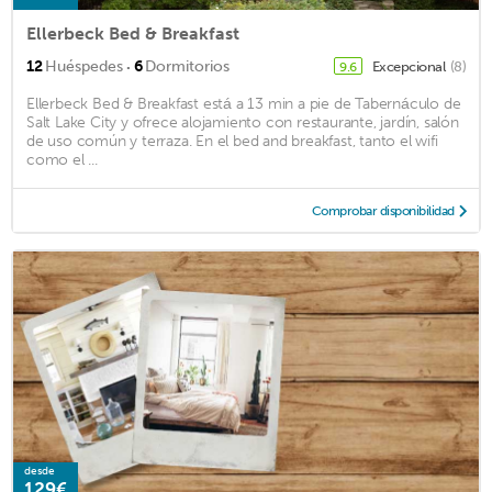
Ellerbeck Bed & Breakfast
·
12
Huéspedes
6
Dormitorios
Excepcional
(8)
9.6
Ellerbeck Bed & Breakfast está a 13 min a pie de Tabernáculo de
Salt Lake City y ofrece alojamiento con restaurante, jardín, salón
de uso común y terraza. En el bed and breakfast, tanto el wifi
como el ...
Comprobar disponibilidad
desde
129€