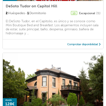
DeSoto Tudor on Capitol Hill
·
2
Huéspedes
1
Dormitorio
Excepcional
(31)
10
El DeSoto Tudor, en el Capitolio, es único y se conoce como
Mini Boutique Bed and Breakfast. Los alojamientos incluyen sala
de estar, suite principal, baño, despensa, gimnasio, bañera de
hidromasaje y ...
Comprobar disponibilidad
desde
128€