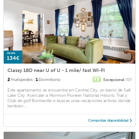
desde
134€
Classy 1BD near U of U - 1 mile/ fast WI-FI
·
2
Huéspedes
1
Dormitorio
Excepcional
(57)
13.3
Este apartamento se encuentra en Central City, un barrio de Salt
Lake City. Acércate a Mormon Pioneer National Historic Trail y
Club de golf Bonneville si buscas unas vacaciones activas, donde
también ...
Comprobar disponibilidad