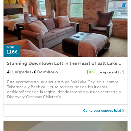
desde
116€
Stunning Downtown Loft in the Heart of Salt Lake City
·
4
Huéspedes
0
Dormitorio
Excepcional
(27)
9.6
Este apartamento se encuentra en Salt Lake City, en el centro.
Tabernacle y Beehive House son algunos de los lugares
emblemáticos de la región, donde también puedes acercarte a
Discovery Gateway Children's ...
Comprobar disponibilidad