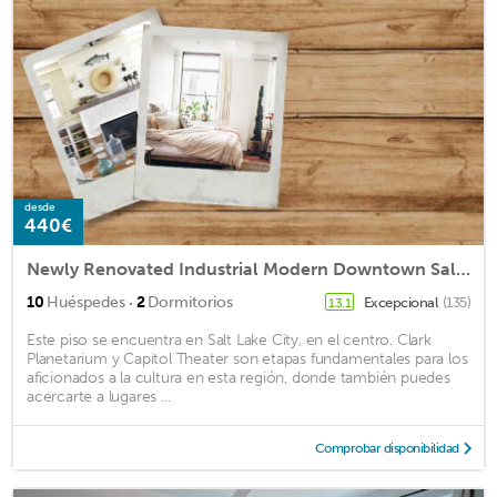
desde
440€
Newly Renovated Industrial Modern Downtown Salt Lake City Loft
·
10
Huéspedes
2
Dormitorios
Excepcional
(135)
13.1
Este piso se encuentra en Salt Lake City, en el centro. Clark
Planetarium y Capitol Theater son etapas fundamentales para los
aficionados a la cultura en esta región, donde también puedes
acercarte a lugares ...
Comprobar disponibilidad